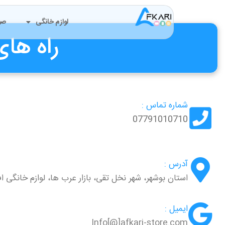
لوازم خانگی
صو
راه های
شماره تماس :
07791010710
آدرس :
استان بوشهر، شهر نخل تقی، بازار عرب ها، لوازم خانگی ا
ایمیل :
Info[@]afkari-store.com