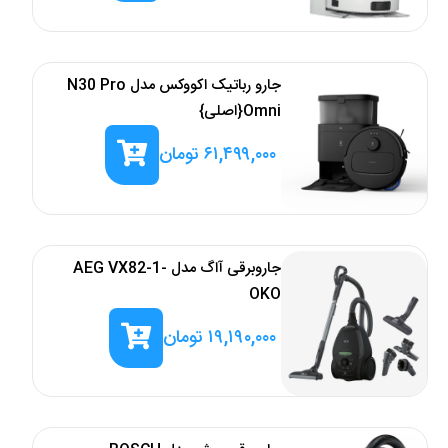
جارو رباتیک اکووکس مدل N30 Pro
Omni{اصلی}
۶۱,۴۹۹,۰۰۰
تومان
جاروبرقی آاگ مدل AEG VX82-1-
OKO
۱۹,۱۹۰,۰۰۰
تومان