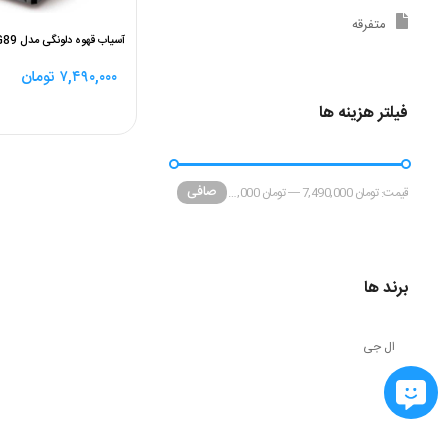
متفرقه
آسیاب قهوه دلونگی مدل DELONGHI KG89
۷,۴۹۰,۰۰۰
تومان
فیلتر هزینه ها
صافی
قيمت:
تومان 7,490,000
—
تومان 13,040,000
برند ها
ال جی