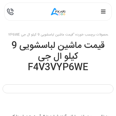
/
محصولات برچسب خورده “قیمت ماشین لباسشویی 9 کیلو ال جی F4V3VYP6WE”
قیمت ماشین لباسشویی 9
کیلو ال جی
F4V3VYP6WE