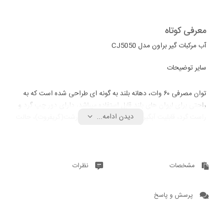
معرفی کوتاه
آب مرکبات گیر براون مدل CJ5050
سایر توضیحات
توان مصرفی ۶۰ وات، دهانه بلند به گونه ای طراحی شده است که به
راحتی برای لیوان های بلند قابل استفاده میباشد، دارای دور چپ گرد و
دیدن ادامه...
راست گرد، قابلیت آبگیری لیمو ترش تا مرکبات درشت(گریفروت)، حالت
شروع بکار دستگاه بصورت فشاری، سیستم ضد چکه خروجی آبمیوه
بازه توان دستگاه
مشخصات
نظرات
۵۱ تا ۱۰۰
پرسش و پاسخ
جنس صافی