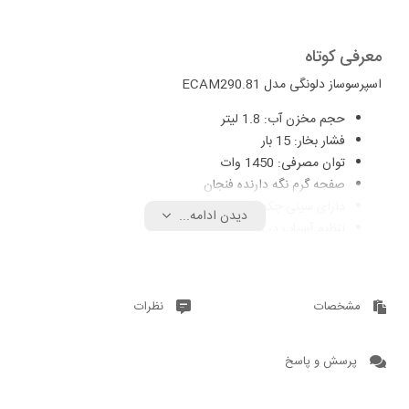
معرفی کوتاه
اسپرسوساز دلونگی مدل ECAM290.81
حجم مخزن آب: 1.8 لیتر
فشار بخار: 15 بار
توان مصرفی: 1450 وات
صفحه گرم نگه دارنده فنجان
دارای سینی چکه گیر
دیدن ادامه...
تنظیم آسیاب در 14 حالت
ظرفیت مخزن آسیاب: 250 گرم
ظرفیت مخزن شیر: 400 میلی‌لیتر
تنظیم میزان غلظت قهوه
مشخصات
نظرات
قابلیت تولید کف شیر
قابلیت استفاده از: دانه قهوه، پودر قهوه
تعداد نازل قهوه: دو عدد
پرسش و پاسخ
قابلیت شستشوی خودکار نازل قهوه
قابلیت شستشوی خودکار مخزن شیر