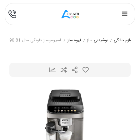
/
لوازم خانگی
/
نوشیدنی ساز
/
قهوه ساز
/
اسپرسوساز دلونگی مدل ECAM290.81