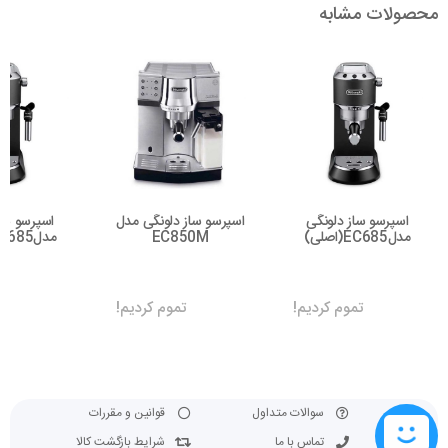
محصولات مشابه
امکان شخصی سازی منو
سیستم خاموشی خودکار
قابلیت تعیین میزان سختی آب
امکان استفاده از فیلتر آب
تهیه نوشیدنی‌های: آب جوش، اسپرسو، کاپوچینو، قهوه فرانسه،
لانگو، لاته ماکیاتو و …
اسپرسو ساز دلونگی
اسپرسو ساز دلونگی مدل
اسپرسو سا
مدلEC685(اصلی)
EC850M
مدلEC685(اصلی)
تموم کردیم!
تموم کردیم!
تم
سوالات متداول
قوانین و مقررات
تماس با ما
شرایط بازگشت کالا