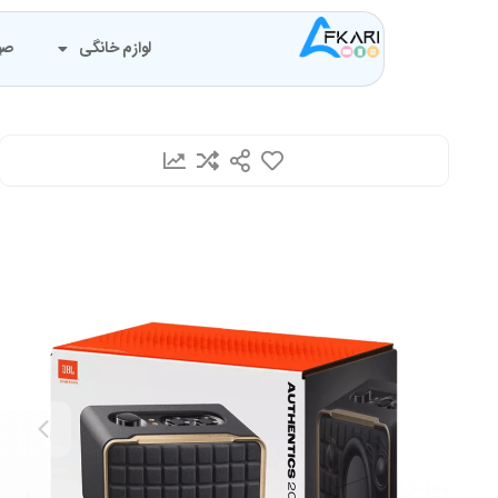
لوازم خانگی
صو
خ