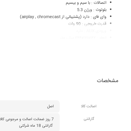
اتصالات
: با سیم و بیسیم
بلوتوث
: ورژن 5.3
وای فای
: دارد (پشتیبانی از airplay , chromecast)
قدرت خروجی
: 90 وات
ورودی AUX
: دارد
ابعاد
: ۲۶۶x۱۷۱x۱۶۷ میلی متر
دستیار صوتی
: دارد (پشتیبانی از Siri , Google assistant , Alexa)
مشخصات
اصالت کالا
اصل
گارانتی
7 روز ضمانت اصالت و مرجوعی كالا
 گارانتی 18 ماه شرکتی