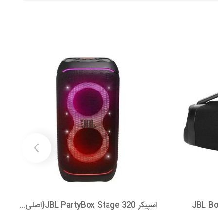
اسپیکر JBL PartyBox Stage 320{اصلی واردات ازدبی}