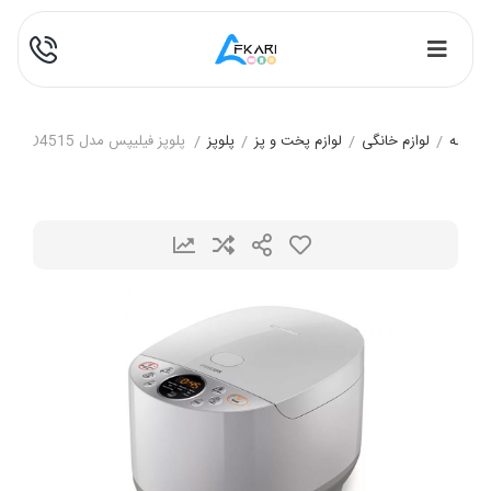
خانه
/
لوازم خانگی
/
لوازم پخت و پز
/
پلوپز
/
پلوپز فیلیپس مدل HD4515