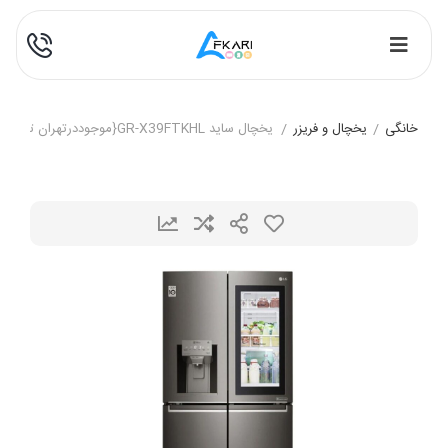
لوازم خانگی
/
یخچال و فریزر
/
یخچال ساید GR-X39FTKHL{موجوددرتهران تحویل فوری}