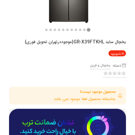
یخچال ساید GR-X39FTKHL{موجوددرتهران تحویل فوری}
ناموجود
دسته:
یخچال و فریزر
محصول موجود نیست!
متاسفانه محصول فعلا موجود نمی باشد.